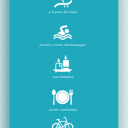
a 2 passi dal mare
piscina e vasca idromassaggio
area benessere
cucina curatissima