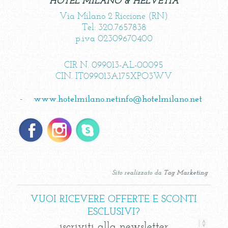
HOTEL MILANO & HELVETIA
Via Milano 2 Riccione (RN)
Tel: 320.7657838
p.iva 02309670400
CIR N. 099013-AL-00095
CIN. IT099013A175XPO3WV
-
www.hotelmilano.net
info@hotelmilano.net
Sito realizzato da
Tag Marketing
VUOI RICEVERE OFFERTE E SCONTI
ESCLUSIVI?
iscriviti alla newsletter