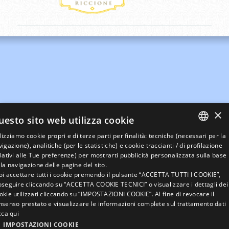
×
uesto sito web utilizza cookie
lizziamo cookie propri e di terze parti per finalità: tecniche (necessari per la
ITALIAN
igazione), analitiche (per le statistiche) e cookie traccianti / di profilazione
elativi alle Tue preferenze) per mostrarti pubblicità personalizzata sulla base
ENGLISH
la navigazione delle pagine del sito.
oi accettare tutti i cookie premendo il pulsante “ACCETTA TUTTI I COOKIE”,
GERMAN
oseguire cliccando su “ACCETTA COOKIE TECNICI” o visualizzare i dettagli dei
okie utilizzati cliccando su “IMPOSTAZIONI COOKIE”. Al fine di revocare il
FRENCH
nsenso prestato e visualizzare le informazioni complete sul trattamento dati
RUSSIAN
cca qui
IMPOSTAZIONI COOKIE