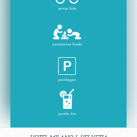
servizi bike
animazione bimbi
parcheggio
garden bar