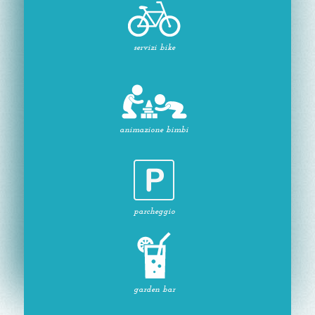
servizi bike
animazione bimbi
parcheggio
garden bar