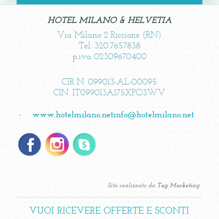
HOTEL MILANO & HELVETIA
Via Milano 2 Riccione (RN)
Tel: 320.7657838
p.iva 02309670400
CIR N. 099013-AL-00095
CIN. IT099013A175XPO3WV
-
www.hotelmilano.net
info@hotelmilano.net
Sito realizzato da
Tag Marketing
VUOI RICEVERE OFFERTE E SCONTI