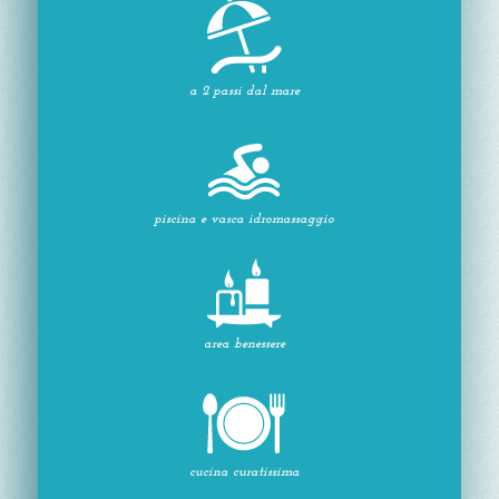
a 2 passi dal mare
piscina e vasca idromassaggio
area benessere
cucina curatissima